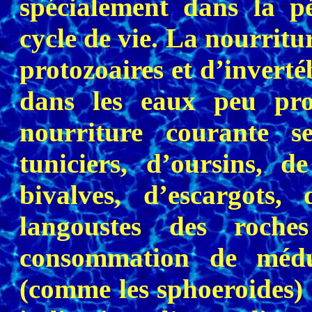
spécialement dans la p
cycle de vie. La nourritu
protozoaires et d’inverté
dans les eaux peu pro
nourriture courante 
tuniciers, d’oursins, d
bivalves, d’escargots,
langoustes des roch
consommation de médu
(comme les sphoeroides) e