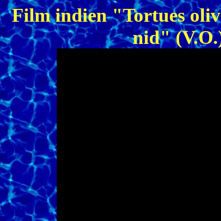
Film indien "Tortues oliv
nid" (V.O.)