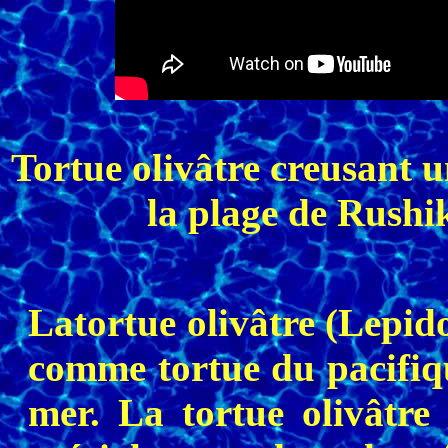
Tortue olivâtre creusant u
la plage de Rushi
Latortue olivâtre (Lepido
comme tortue du pacifiqu
mer. La tortue olivâtre 